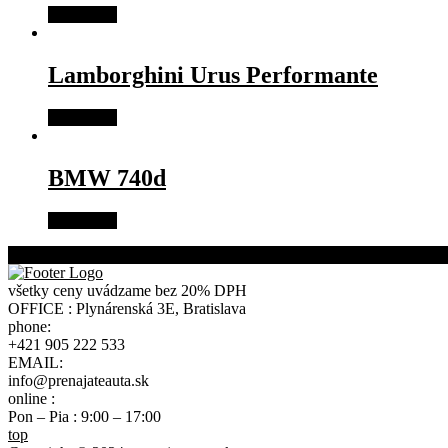
Read more
Lamborghini Urus Performante
Read more
BMW 740d
Read more
VIEW ALL CARS FOR COMPARE
všetky ceny uvádzame bez 20% DPH
OFFICE : Plynárenská 3E, Bratislava
phone:
+421 905 222 533
EMAIL:
info@prenajateauta.sk
online :
Pon – Pia : 9:00 – 17:00
top