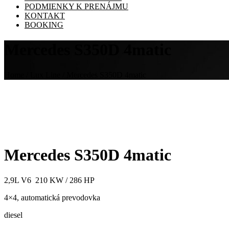
PODMIENKY K PRENÁJMU
KONTAKT
BOOKING
Mercedes S350D 4matic
Home
/
Lux Line
/ Mercedes S350D 4matic
Mercedes S350D 4matic
2,9L V6 210 KW / 286 HP
4×4, automatická prevodovka
diesel