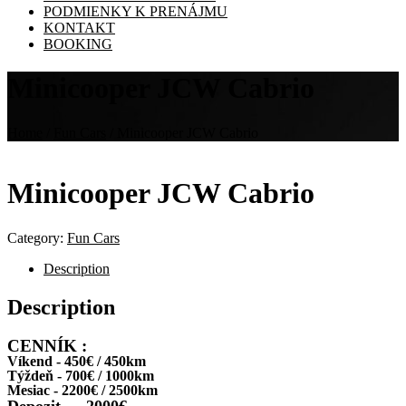
PODMIENKY K PRENÁJMU
KONTAKT
BOOKING
Minicooper JCW Cabrio
Home
/
Fun Cars
/ Minicooper JCW Cabrio
Minicooper JCW Cabrio
Category:
Fun Cars
Description
Description
CENNÍK :
Víkend - 450€ / 450km
Týždeň - 700€ / 1000km
Mesiac - 2200€ / 2500km
Depozit — 2000€